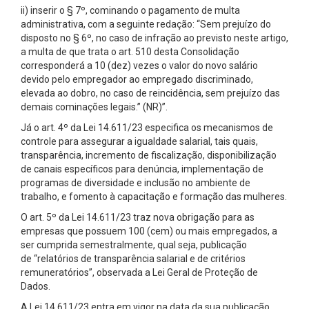
ii) inserir o § 7º, cominando o pagamento de multa
administrativa, com a seguinte redação: “Sem prejuízo do
disposto no § 6º, no caso de infração ao previsto neste artigo,
a multa de que trata o art. 510 desta Consolidação
corresponderá a 10 (dez) vezes o valor do novo salário
devido pelo empregador ao empregado discriminado,
elevada ao dobro, no caso de reincidência, sem prejuízo das
demais cominações legais.” (NR)”.
Já o art. 4º da Lei 14.611/23 especifica os mecanismos de
controle para assegurar a igualdade salarial, tais quais,
transparência, incremento de fiscalização, disponibilização
de canais específicos para denúncia, implementação de
programas de diversidade e inclusão no ambiente de
trabalho, e fomento à capacitação e formação das mulheres.
O art. 5º da Lei 14.611/23 traz nova obrigação para as
empresas que possuem 100 (cem) ou mais empregados, a
ser cumprida semestralmente, qual seja, publicação
de “relatórios de transparência salarial e de critérios
remuneratórios”, observada a Lei Geral de Proteção de
Dados.
A Lei 14.611/23 entra em vigor na data da sua publicação.